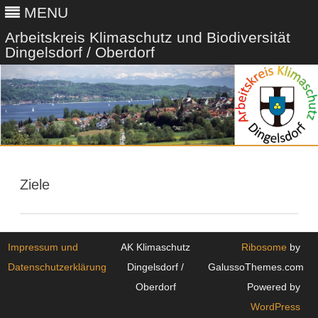
MENU
Arbeitskreis Klimaschutz und Biodiversität
Dingelsdorf / Oberdorf
Skip
to
content
Ziele
Impressum und
AK Klimaschutz
Ribosome
by
Datenschutzerklärung
Dingelsdorf /
GalussoThemes.com
Oberdorf
Powered by
WordPress